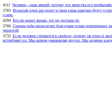
4111
Человек - царь зверей, потому что зверства его необычай
3783
Испытай один раз полет и твои глаза навечно будут уст
о нем.
4294
Кто не ценит жизнь, тот не достоин её.
3766
Синева неба происходит благодаря толще освещенных ча
чернотой
3732
Если человек стремится к свободе, почему он птиц и зве
истребляет их. Мы живем умерщвляя других. Мы ходячие кла