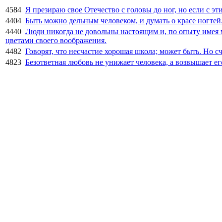
4584
Я презираю свое Отечество с головы до ног, но если с э
4404
Быть можно дельным человеком, и думать о красе ногтей
4440
Люди никогда не довольны настоящим и, по опыту имея
цветами своего воображения.
4482
Говорят, что несчастие хорошая школа; может быть. Но с
4823
Безответная любовь не унижает человека, а возвышает ег