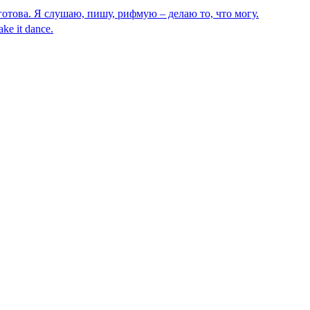
готова. Я слушаю, пишу, рифмую – делаю то, что могу.
ake it dance.