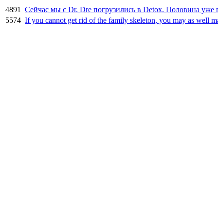
4891
Сейчас мы с Dr. Dre погрузились в Detox. Половина уже 
5574
If you cannot get rid of the family skeleton, you may as well m