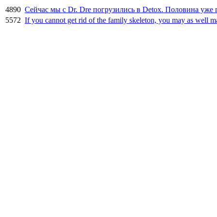
4890
Сейчас мы с Dr. Dre погрузились в Detox. Половина уже 
5572
If you cannot get rid of the family skeleton, you may as well m