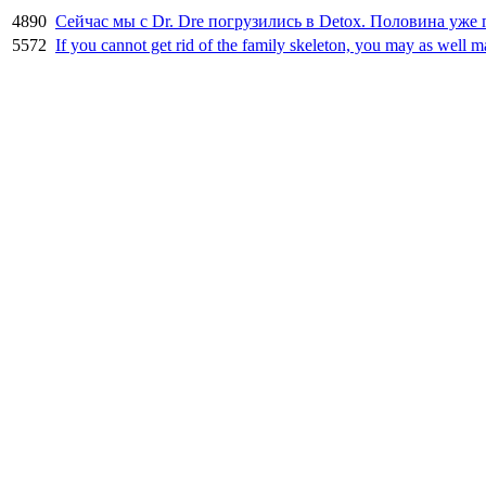
4890
Сейчас мы с Dr. Dre погрузились в Detox. Половина уже 
5572
If you cannot get rid of the family skeleton, you may as well m