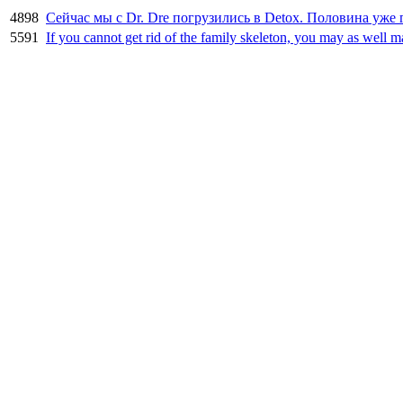
4898
Сейчас мы с Dr. Dre погрузились в Detox. Половина уже 
5591
If you cannot get rid of the family skeleton, you may as well m