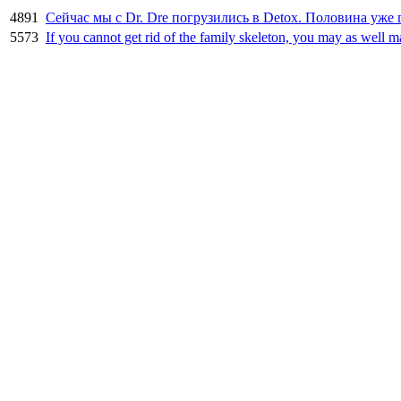
4891
Сейчас мы с Dr. Dre погрузились в Detox. Половина уже 
5573
If you cannot get rid of the family skeleton, you may as well m