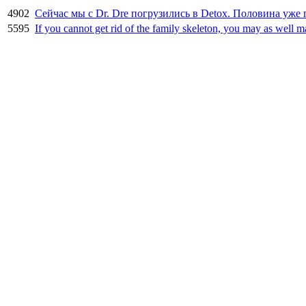
4902
Сейчас мы с Dr. Dre погрузились в Detox. Половина уже 
5595
If you cannot get rid of the family skeleton, you may as well m