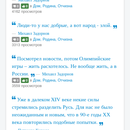
в
Дом, Родина, Отчизна
0
0
4162 просмотров
Люди-то у нас добрые, а вот народ - злой.
Михаил Задорнов
в
Дом, Родина, Отчизна
0
0
3313 просмотров
Посмотрел новости, потом Олимпийские
игры – жить расхотелось. Не вообще жить, а в
России.
Михаил Задорнов
в
Дом, Родина, Отчизна
0
0
3559 просмотров
Уже в далеком XIV веке некие силы
стремились разделить Русь. Для нас не было
неожиданным и новым, что в 90-е годы ХХ
века повторились подобные попытки.