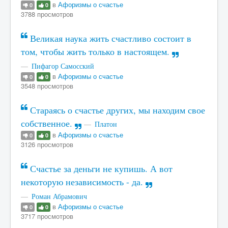
в
Афоризмы о счастье
0
0
3788 просмотров
Великая наука жить счастливо состоит в
том, чтобы жить только в настоящем.
Пифагор Самосский
в
Афоризмы о счастье
0
0
3548 просмотров
Стараясь о счастье других, мы находим свое
собственное.
Платон
в
Афоризмы о счастье
0
0
3126 просмотров
Счастье за деньги не купишь. А вот
некоторую независимость - да.
Роман Абрамович
в
Афоризмы о счастье
0
0
3717 просмотров