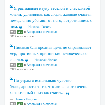
Я разгадывал науку весёлой и счастливой
жизни, удивлялся, как люди, жадные счастья,
немедленно убегают от него, встретившись с
ним.
Николай Гоголь
в
Афоризмы о счастье
0
0
3619 просмотров
Никакая благородная цель не оправдывает
мер, противных принципам человеческого
счастья.
Николай Лесков
в
Афоризмы о счастье
0
0
3327 просмотров
По утрам я испытываю чувство
благодарности за то, что жива, а это очень
характерный признак счастья.
Николь Кидман
в
Афоризмы о счастье
0
0