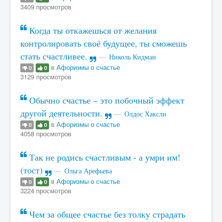
3409 просмотров
Когда ты откажешься от желания
контролировать своё будущее, ты сможешь
стать счастливее.
Николь Кидман
в
Афоризмы о счастье
0
0
3129 просмотров
Обычно счастье – это побочный эффект
другой деятельности.
Олдос Хаксли
в
Афоризмы о счастье
0
0
4058 просмотров
Так не родись счастливым - а умри им!
(тост)
Ольга Арефьева
в
Афоризмы о счастье
0
0
3224 просмотров
Чем за общее счастье без толку страдать