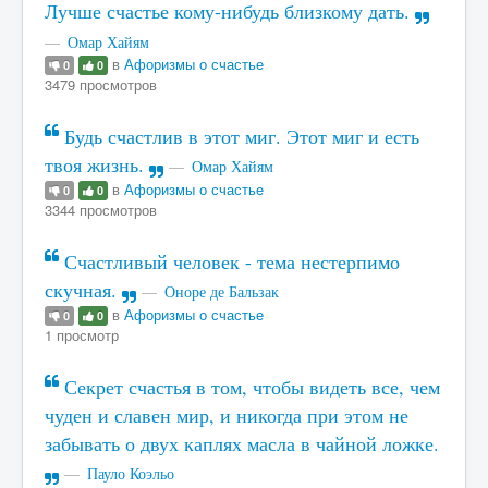
Лучше счастье кому-нибудь близкому дать.
Омар Хайям
в
Афоризмы о счастье
0
0
3479 просмотров
Будь счастлив в этот миг. Этот миг и есть
твоя жизнь.
Омар Хайям
в
Афоризмы о счастье
0
0
3344 просмотров
Счастливый человек - тема нестерпимо
скучная.
Оноре де Бальзак
в
Афоризмы о счастье
0
0
1 просмотр
Секрет счастья в том, чтобы видеть все, чем
чуден и славен мир, и никогда при этом не
забывать о двух каплях масла в чайной ложке.
Пауло Коэльо