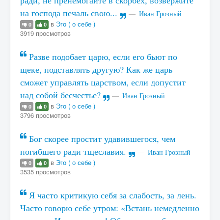
ради, не пренемогайте в скорбех, возвержите
на господа печаль свою...
Иван Грозный
в
Эго ( о себе )
0
0
3919 просмотров
Разве подобает царю, если его бьют по
щеке, подставлять другую? Как же царь
сможет управлять царством, если допустит
над собой бесчестье?
Иван Грозный
в
Эго ( о себе )
0
0
3796 просмотров
Бог скорее простит удавившегося, чем
погибшего ради тщеславия.
Иван Грозный
в
Эго ( о себе )
0
0
3535 просмотров
Я часто критикую себя за слабость, за лень.
Часто говорю себе утром: «Встань немедленно