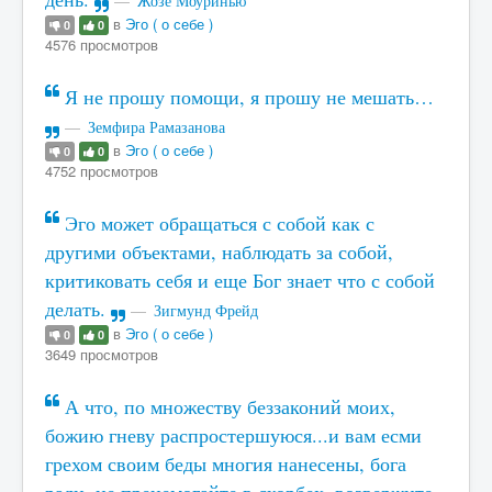
Жозе Моуринью
в
Эго ( о себе )
0
0
4576 просмотров
Я не прошу помощи, я прошу не мешать…
Земфира Рамазанова
в
Эго ( о себе )
0
0
4752 просмотров
Эго может обращаться с собой как с
другими объектами, наблюдать за собой,
критиковать себя и еще Бог знает что с собой
делать.
Зигмунд Фрейд
в
Эго ( о себе )
0
0
3649 просмотров
А что, по множеству беззаконий моих,
божию гневу распростершуюся...и вам есми
грехом своим беды многия нанесены, бога