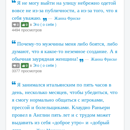
Я не могу выйти на улицу небрежно одетой
вовсе не из-за публичности, а из-за того, что я
себя уважаю.
Жанна Фриске
в
Эго ( о себе )
0
0
4494 просмотров
Почему-то мужчины меня либо боятся, либо
думают, что я какое-то неземное создание. А я
обычная заурядная женщина!
Жанна Фриске
в
Эго ( о себе )
0
0
3377 просмотров
Я занимался итальянским по пять часов в
день, несколько месяцев, чтобы убедиться, что
я смогу нормально общаться с игроками,
прессой и болельщиками. Клаудио Раньери
провел в Англии пять лет и с трудом может
выдавить из себя «доброе утро» и «добрый
день.