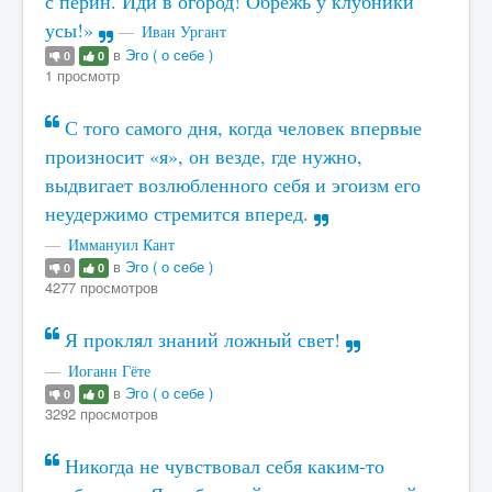
с перин. Иди в огород! Обрежь у клубники
усы!»
Иван Ургант
в
Эго ( о себе )
0
0
1 просмотр
С того самого дня, когда человек впервые
произносит «я», он везде, где нужно,
выдвигает возлюбленного себя и эгоизм его
неудержимо стремится вперед.
Иммануил Кант
в
Эго ( о себе )
0
0
4277 просмотров
Я проклял знаний ложный свет!
Иоганн Гёте
в
Эго ( о себе )
0
0
3292 просмотров
Никогда не чувствовал себя каким-то