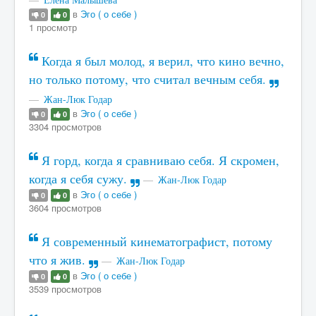
в
Эго ( о себе )
0
0
1 просмотр
Когда я был молод, я верил, что кино вечно,
но только потому, что считал вечным себя.
Жан-Люк Годар
в
Эго ( о себе )
0
0
3304 просмотров
Я горд, когда я сравниваю себя. Я скромен,
когда я себя сужу.
Жан-Люк Годар
в
Эго ( о себе )
0
0
3604 просмотров
Я современный кинематографист, потому
что я жив.
Жан-Люк Годар
в
Эго ( о себе )
0
0
3539 просмотров