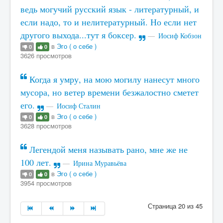
ведь могучий русский язык - литературный, и
если надо, то и нелитературный. Но если нет
другого выхода...тут я боксер.
Иосиф Кобзон
в
Эго ( о себе )
0
0
3626 просмотров
Когда я умру, на мою могилу нанесут много
мусора, но ветер времени безжалостно сметет
его.
Иосиф Сталин
в
Эго ( о себе )
0
0
3628 просмотров
Легендой меня называть рано, мне же не
100 лет.
Ирина Муравьёва
в
Эго ( о себе )
0
0
3954 просмотров
Страница 20 из 45