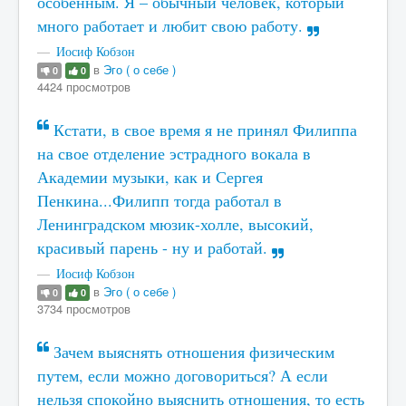
особенным. Я – обычный человек, который
много работает и любит свою работу.
Иосиф Кобзон
в
Эго ( о себе )
0
0
4424 просмотров
Кстати, в свое время я не принял Филиппа
на свое отделение эстрадного вокала в
Академии музыки, как и Сергея
Пенкина...Филипп тогда работал в
Ленинградском мюзик-холле, высокий,
красивый парень - ну и работай.
Иосиф Кобзон
в
Эго ( о себе )
0
0
3734 просмотров
Зачем выяснять отношения физическим
путем, если можно договориться? А если
нельзя спокойно выяснить отношения, то есть