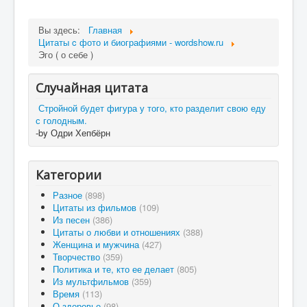
Вы здесь:
Главная
Цитаты c фото и биографиями - wordshow.ru
Эго ( о себе )
Случайная цитата
Стройной будет фигура у того, кто разделит свою еду
с голодным.
-by Одри Хепбёрн
Категории
Разное
(898)
Цитаты из фильмов
(109)
Из песен
(386)
Цитаты о любви и отношениях
(388)
Женщина и мужчина
(427)
Творчество
(359)
Политика и те, кто ее делает
(805)
Из мультфильмов
(359)
Время
(113)
О здоровье
(98)