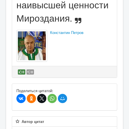
наивысшей ценности
Мироздания.
Константин Петров
0
0
В избранное
Поделиться цитатой:
Автор цитат