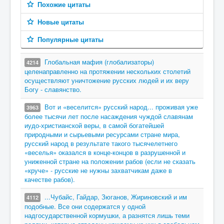
Похожие цитаты
Новые цитаты
Популярные цитаты
Глобальная мафия (глобализаторы)
4214
целенаправленно на протяжении нескольких столетий
осуществляют уничтожение русских людей и их веру
Богу - славянство.
Вот и «веселится» русский народ... проживая уже
3963
более тысячи лет после насаждения чуждой славянам
иудо-христианской веры, в самой богатейшей
природными и сырьевыми ресурсами стране мира,
русский народ в результате такого тысячелетнего
«веселья» оказался в конце-концов в разрушенной и
униженной стране на положении рабов (если не сказать
«круче» - русские не нужны захватчикам даже в
качестве рабов).
...Чубайс, Гайдар, Зюганов, Жириновский и им
4112
подобные. Все они содержатся у одной
надгосударственной кормушки, а разнятся лишь теми