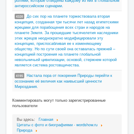
ролями, которые отведены каждому из них в глобальном
антироссийском сценарии.
До сих пор на планете торжествовала вторая
4320
концепция, созданная три тысячи лет назад египетскими
жрецами для порабощения всех стран и народов на
планете Земля. За прошедшие тысячелетия наследники
этих жрецов неоднократно модифицировали эту
концепцию, приспосабливая ее к изменяющему
обществу. Но по сути своей она оставалась прежней –
концепцией построения на планете глобальной
невольничьей цивилизации, основой, стержнем которой
является система ростовщичества.
Настала пора от покорения Природы перейти к
4195
осознанию её величия как наивысшей ценности
Мироздания.
Комментировать могут только зарегистрированные
пользователи
Вы здесь:
Главная
Цитаты c фото и биографиями - wordshow.ru
Природа