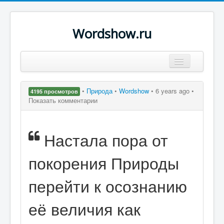
Wordshow.ru
Цитаты
•
Природа
•
Wordshow
•
6 years ago •
4195 просмотров
Популярные цитаты
Показать комментарии
Авторы
Настала пора от
Поиск
покорения Природы
перейти к осознанию
её величия как