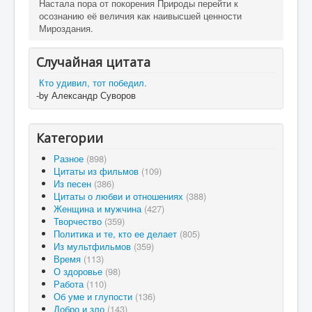
Настала пора от покорения Природы перейти к
осознанию её величия как наивысшей ценности
Мироздания.
Случайная цитата
Кто удивил, тот победил.
-by Александр Суворов
Категории
Разное
(898)
Цитаты из фильмов
(109)
Из песен
(386)
Цитаты о любви и отношениях
(388)
Женщина и мужчина
(427)
Творчество
(359)
Политика и те, кто ее делает
(805)
Из мультфильмов
(359)
Время
(113)
О здоровье
(98)
Работа
(110)
Об уме и глупости
(136)
Добро и зло
(143)