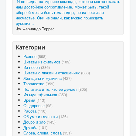
Я не видел на турнире команды, которая могла оказать
нам достойное сопротивление. Может быть, такой
сборной могли быть голландцы, но их постигло
несчастье. Они не знали, как нужно побеждать
русских...
-by Фернандо Торрес
Категории
Разное
(898)
Цитаты из фильмов
(109)
Из песен
(386)
Цитаты о любви и отношениях
(388)
Женщина и мужчина
(427)
Творчество
(359)
Политика и те, кто ее делает
(805)
Из мультфильмов
(359)
Время
(113)
О здоровье
(98)
Работа
(110)
Об уме и глупости
(136)
Добро и зло
(143)
Дружба
(101)
Слова, слова, слова
(151)