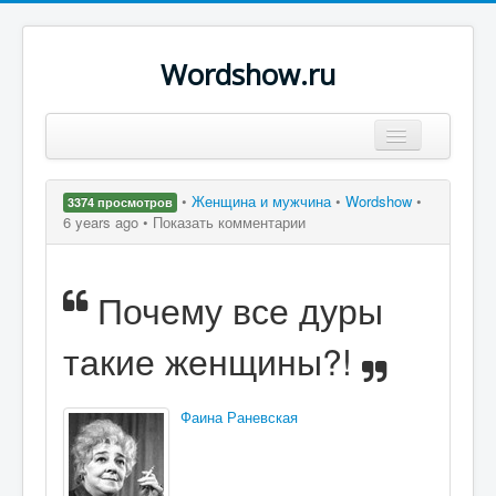
Wordshow.ru
Цитаты
•
Женщина и мужчина
•
Wordshow
•
3374 просмотров
Популярные цитаты
6 years ago •
Показать комментарии
Авторы
Почему все дуры
Поиск
такие женщины?!
Фаина Раневская