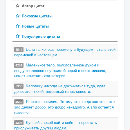
Автор цитат
Похожие цитаты
Новые цитаты
Популярные цитаты
Если ты хочешь перемену в будущем - стань этой
4514
переменой в настоящем.
Маленькое тело, обусловленное духом и
4201
воодушевленное неугасимой верой в свою миссию,
может изменять ход истории.
Человеку никогда не докричаться туда, куда
5333
доносится тихий, негромкий голос совести.
Я против насилия. Потому что, когда кажется, что
4552
зло делает добро, это добро ненадолго. А зло остается
навечно.
Лучший способ найти себя — перестать
4398
прислуживать другим людям.