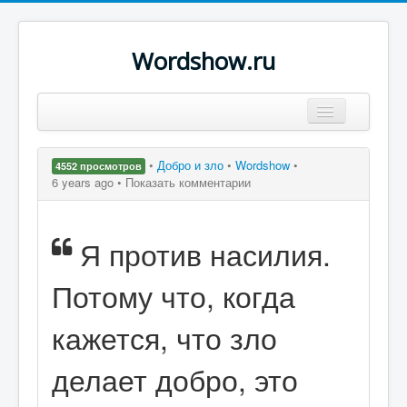
Wordshow.ru
Цитаты
•
Добро и зло
•
Wordshow
•
4552 просмотров
Популярные цитаты
6 years ago •
Показать комментарии
Авторы
Я против насилия.
Поиск
Потому что, когда
кажется, что зло
делает добро, это