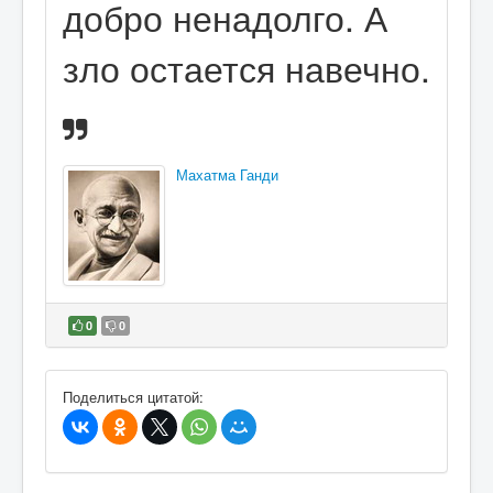
добро ненадолго. А
зло остается навечно.
Махатма Ганди
0
0
В избранное
Поделиться цитатой: