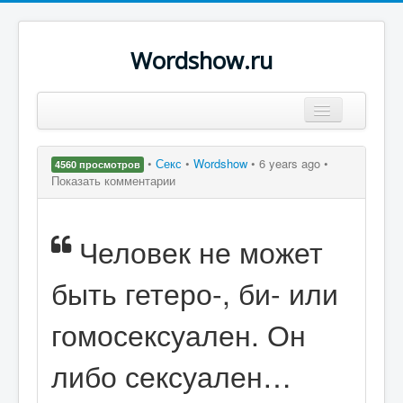
Wordshow.ru
Цитаты
•
Секс
•
Wordshow
•
6 years ago •
4560 просмотров
Популярные цитаты
Показать комментарии
Авторы
Человек не может
Поиск
быть гетеро-, би- или
гомосексуален. Он
либо сексуален…