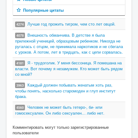
Популярные цитаты
Лучше год прожить тигром, чем сто лет овцой.
4274
Внешность обманчива. В детстве я была
4078
прилежной ученицей, образцовым ребенком. Никогда не
ругалась с отцом, не принимала наркотиков и не сбегала
с уроков. А потом, лет в тридцать, как с цепи сорвалась.
Я - трудоголик. У меня бессоница. Я помешана на
4181
власти. Вот почему я незамужем. Кто может быть рядом
со мной?
Каждый должен побывать женатым хоть раз,
3963
чтобы понять, насколько старомоден и глуп институт
брака.
Человек не может быть гетеро-, би- или
4560
гомосексуален. Он либо сексуален… либо нет.
Комментировать могут только зарегистрированные
пользователи