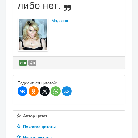
либо нет.
Мадонна
0
0
В избранное
Поделиться цитатой:
Автор цитат
Похожие цитаты
Новые цитаты