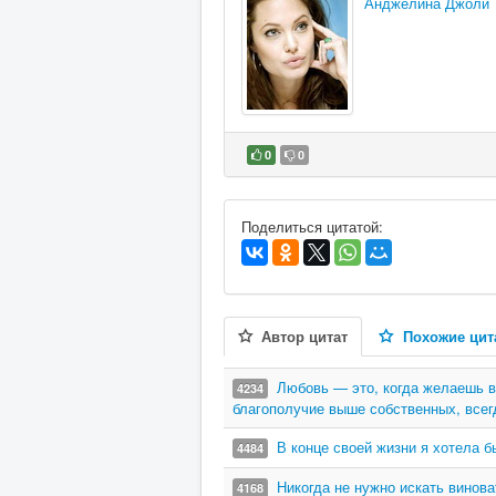
Анджелина Джоли
0
0
В избранное
Поделиться цитатой:
Автор цитат
Похожие цит
Любовь — это, когда желаешь в
4234
благополучие выше собственных, всег
В конце своей жизни я хотела б
4484
Никогда не нужно искать винова
4168