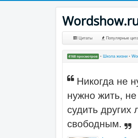
Wordshow.r
Цитаты
Популярные цит
•
Школа жизни
•
Wo
4168 просмотров
Никогда не н
нужно жить, не
судить других
свободным.