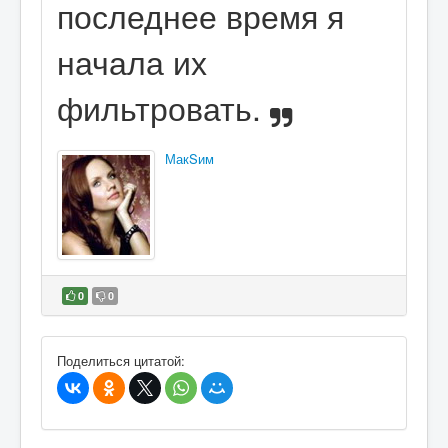
последнее время я
начала их
фильтровать.
МакSим
0
0
В избранное
Поделиться цитатой: