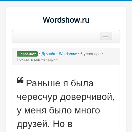
Wordshow.ru
Цитаты
•
Дружба
•
Wordshow
•
6 years ago •
1 просмотр
Популярные цитаты
Показать комментарии
Авторы
Раньше я была
Поиск
чересчур доверчивой,
у меня было много
друзей. Но в