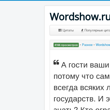
Wordshow.r
Цитаты
Популярные цит
•
Разное
•
Wordsho
4166 просмотров
А гости ваши
потому что сам
всегда всяких 
государств. И 
знать? Кто огр