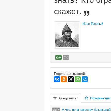
скажет.
Иван Грозный
0
0
В избранное
Поделиться цитатой:
Автор цитат
Похожие цит
А что, по множеству беззакони
3917