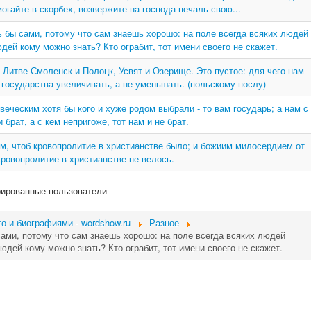
огайте в скорбех, возвержите на господа печаль свою...
ь бы сами, потому что сам знаешь хорошо: на поле всегда всяких людей
юдей кому можно знать? Кто ограбит, тот имени своего не скажет.
 Литве Смоленск и Полоцк, Усвят и Озерище. Это пустое: для чего нам
государства увеличивать, а не уменьшать. (польскому послу)
еческим хотя бы кого и хуже родом выбрали - то вам государь; а нам с
 брат, а с кем непригоже, тот нам и не брат.
им, чтоб кровопролитие в христианстве было; и божиим милосердием от
ровопролитие в христианстве не велось.
рированные пользователи
о и биографиями - wordshow.ru
Разное
сами, потому что сам знаешь хорошо: на поле всегда всяких людей
людей кому можно знать? Кто ограбит, тот имени своего не скажет.