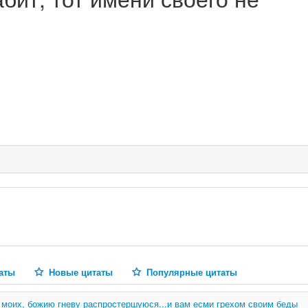
аты
Новые цитаты
Популярные цитаты
й моих, божию гневу распростершуюся...и вам есми грехом своим беды