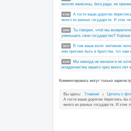
многия нанесены, бога ради, не пренем
А гости ваши дорогою береглис
4166
много из разных государств. И этих л
Ты говорил, чтоб мы возвратили
3980
уменьшать свое государство? Хорошо 
В том ваша воля: мятежом челов
3837
кем пригоже быть в братстве, тот нам и
Мы никогда не желали и не хот
4249
младенчества нашего чрез много лет к
Комментировать могут только зарегист
Вы здесь:
Главная
Цитаты c фот
А гости ваши дорогою береглись бы 
много из разных государств. И этих 