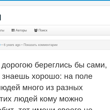
u
аты
Авторы
Поиск
w
•
6 years ago •
Показать комментарии
 дорогою береглись бы сами,
 знаешь хорошо: на поле
людей много из разных
этих людей кому можно
абит, тот имени своего не