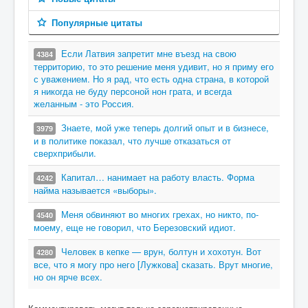
Популярные цитаты
Если Латвия запретит мне въезд на свою
4384
территорию, то это решение меня удивит, но я приму его
с уважением. Но я рад, что есть одна страна, в которой
я никогда не буду персоной нон грата, и всегда
желанным - это Россия.
Знаете, мой уже теперь долгий опыт и в бизнесе,
3979
и в политике показал, что лучше отказаться от
сверхприбыли.
Капитал… нанимает на работу власть. Форма
4242
найма называется «выборы».
Меня обвиняют во многих грехах, но никто, по-
4540
моему, еще не говорил, что Березовский идиот.
Человек в кепке — врун, болтун и хохотун. Вот
4280
все, что я могу про него [Лужкова] сказать. Врут многие,
но он ярче всех.