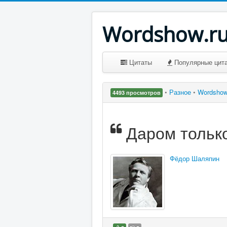
Wordshow.r
Цитаты
Популярные цит
•
Разное
•
Wordsho
4493 просмотров
Даром только
Фёдор Шаляпин