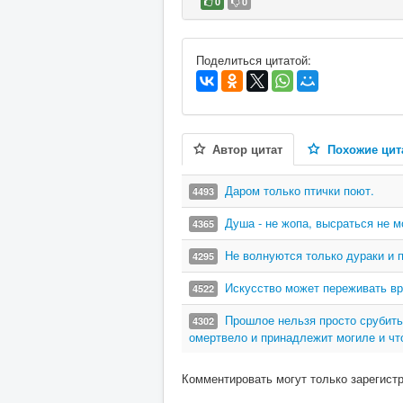
0
0
В избранное
Поделиться цитатой:
Автор цитат
Похожие цит
Даром только птички поют.
4493
Душа - не жопа, высраться не м
4365
Не волнуются только дураки и п
4295
Искусство может переживать вре
4522
Прошлое нельзя просто срубить
4302
омертвело и принадлежит могиле и чт
Комментировать могут только зарегист