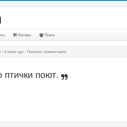
u
аты
Авторы
Поиск
w
•
6 years ago •
Показать комментарии
 птички поют.