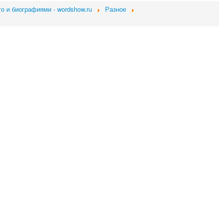
о и биографиями - wordshow.ru
Разное