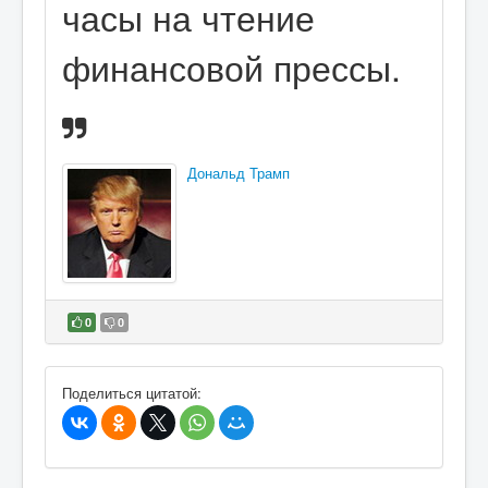
часы на чтение
финансовой прессы.
Дональд Трамп
0
0
В избранное
Поделиться цитатой: