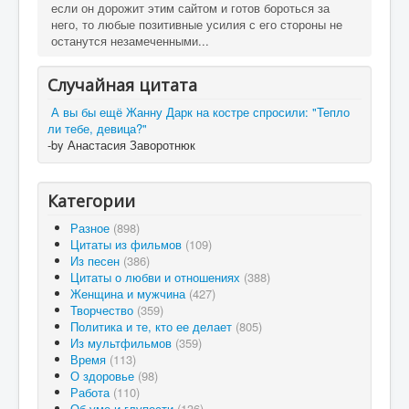
если он дорожит этим сайтом и готов бороться за
него, то любые позитивные усилия с его стороны не
останутся незамеченными...
Случайная цитата
А вы бы ещё Жанну Дарк на костре спросили: "Тепло
ли тебе, девица?"
-by Анастасия Заворотнюк
Категории
Разное
(898)
Цитаты из фильмов
(109)
Из песен
(386)
Цитаты о любви и отношениях
(388)
Женщина и мужчина
(427)
Творчество
(359)
Политика и те, кто ее делает
(805)
Из мультфильмов
(359)
Время
(113)
О здоровье
(98)
Работа
(110)
Об уме и глупости
(136)