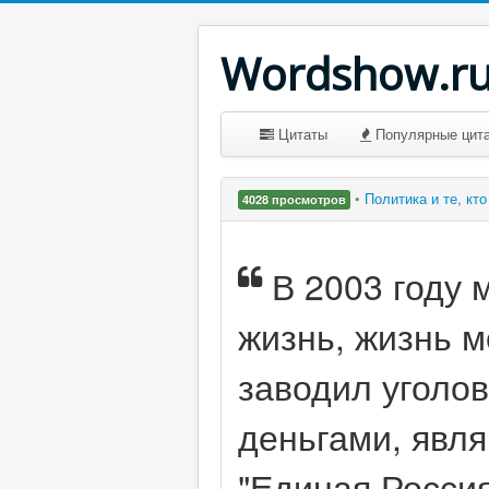
Wordshow.r
Цитаты
Популярные цит
•
Политика и те, кт
4028 просмотров
В 2003 году 
жизнь, жизнь 
заводил уголов
деньгами, явл
"Единая Россия