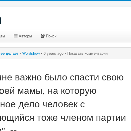
u
аты
Авторы
Поиск
о ее делает
•
Wordshow
•
6 years ago •
Показать комментарии
мне важно было спасти свою
моей мамы, на которую
ное дело человек с
яющийся тоже членом партии
".