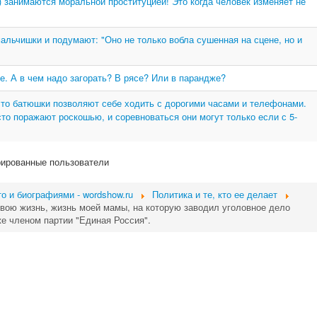
) занимаются моральной проституцией! Это когда человек изменяет не
льчишки и подумают: "Оно не только вобла сушенная на сцене, но и
е. А в чем надо загорать? В рясе? Или в парандже?
то батюшки позволяют себе ходить с дорогими часами и телефонами.
то поражают роскошью, и соревноваться они могут только если с 5-
рированные пользователи
о и биографиями - wordshow.ru
Политика и те, кто ее делает
свою жизнь, жизнь моей мамы, на которую заводил уголовное дело
е членом партии "Единая Россия".