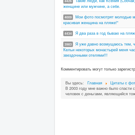
Такие люди, как Ксения (Собчак
4426
женщине или мужчине, а себе.
Мои фото посмотрят молодые ма
4009
красивая женщина на пляже!"
Я два раза в год бываю на пляж
4434
Я уже давно возмущаюсь тем, ч
3983
Кельи некоторых монастырей меня час
звездочными отелями!!!
Комментировать могут только зарегист
Вы здесь:
Главная
Цитаты c фот
В 2003 году мне важно было спасти 
человек с деньгами, являющийся тож