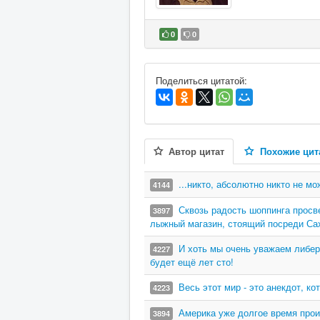
0
0
В избранное
Поделиться цитатой:
Автор цитат
Похожие цит
...никто, абсолютно никто не м
4144
Сквозь радость шоппинга просв
3897
лыжный магазин, стоящий посреди Сах
И хоть мы очень уважаем либер
4227
будет ещё лет сто!
Весь этот мир - это анекдот, к
4223
Америка уже долгое время прои
3894