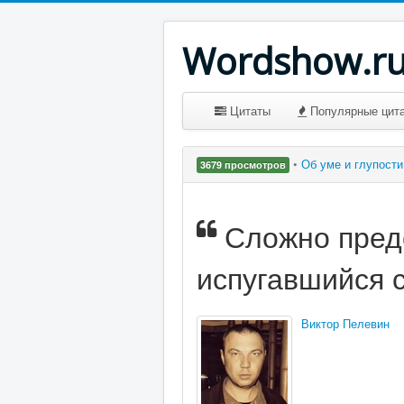
Wordshow.r
Цитаты
Популярные цит
•
Об уме и глупост
3679 просмотров
Сложно предс
испугавшийся с
Виктор Пелевин