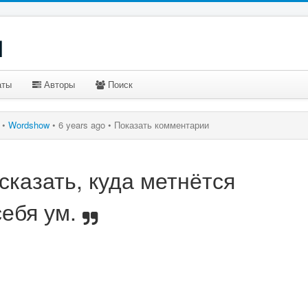
u
аты
Авторы
Поиск
и
•
Wordshow
•
6 years ago •
Показать комментарии
казать, куда метнётся
ебя ум.