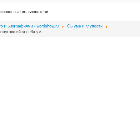
рированные пользователи
о и биографиями - wordshow.ru
Об уме и глупости
испугавшийся себя ум.