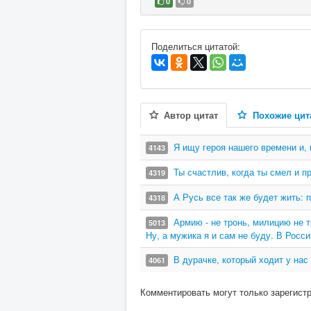
0
0
В избранное
Поделиться цитатой:
Автор цитат
Похожие цит
Я ищу героя нашего времени и, 
4143
Ты счастлив, когда ты смел и пр
4319
А Русь все так же будет жить: 
4318
Армию - не тронь, милицию не т
5013
Ну, а мужика я и сам не буду. В Росси
В дурачке, который ходит у нас
4061
Комментировать могут только зарегист