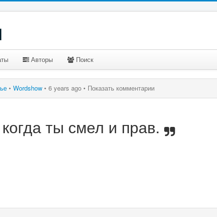
u
аты
Авторы
Поиск
тье
•
Wordshow
•
6 years ago •
Показать комментарии
 когда ты смел и прав.