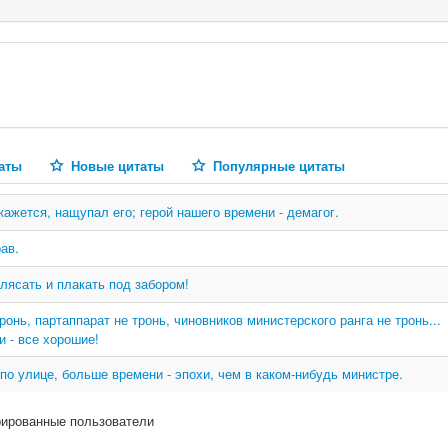
аты
Новые цитаты
Популярные цитаты
кажется, нащупал его; герой нашего времени - демагог.
ав.
плясать и плакать под забором!
ронь, партаппарат не тронь, чиновников министерского ранга не тронь...
и - все хорошие!
 по улице, больше времени - эпохи, чем в каком-нибудь министре.
рированные пользователи