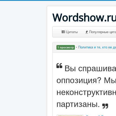
Wordshow.r
Цитаты
Популярные цит
•
Политика и те, кто ее 
1 просмотр
Вы спрашива
оппозиция? Мы
неконструктивн
партизаны.