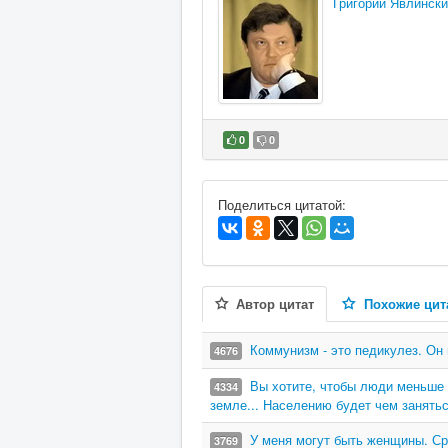
Григорий Явлинск
0
0
В избранное
Поделиться цитатой:
Автор цитат
Похожие цит
Коммунизм - это педикулез. Он 
4676
Вы хотите, чтобы люди меньше 
4334
земле... Населению будет чем занятьс
У меня могут быть женщины. Ср
3769