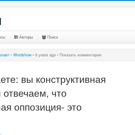
u
аты
Авторы
Поиск
делает
•
Wordshow
•
6 years ago •
Показать комментарии
ете: вы конструктивная
 отвечаем, что
ая оппозиция- это