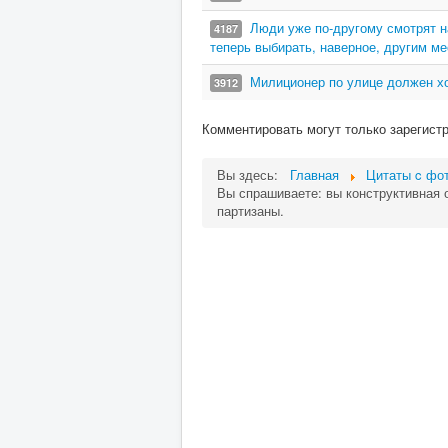
Люди уже по-другому смотрят н
4187
теперь выбирать, наверное, другим ме
Милиционер по улице должен хо
3912
Комментировать могут только зарегист
Вы здесь:
Главная
Цитаты c фот
Вы спрашиваете: вы конструктивная 
партизаны.