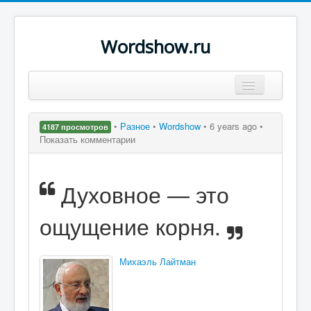
Wordshow.ru
Цитаты
•
Разное
•
Wordshow
•
6 years ago •
4187 просмотров
Популярные цитаты
Показать комментарии
Авторы
Духовное — это
Поиск
ощущение корня.
Михаэль Лайтман