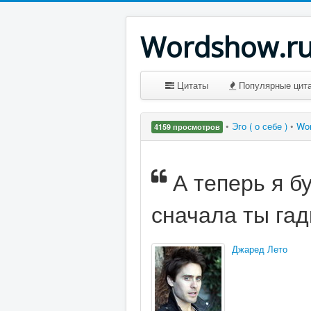
Wordshow.r
Цитаты
Популярные цит
•
Эго ( о себе )
•
Wo
4159 просмотров
А теперь я б
сначала ты гад
Джаред Лето