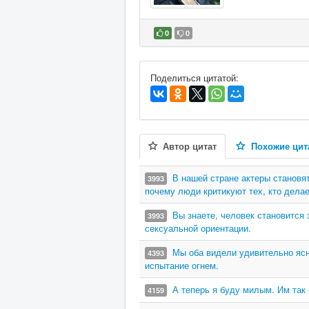
0
0
В избранное
Поделиться цитатой:
Автор цитат
Похожие цит
В нашей стране актеры становят
3993
почему люди критикуют тех, кто делае
Вы знаете, человек становится 
3993
сексуальной ориентации.
Мы оба видели удивительно ясн
4393
испытание огнем.
А теперь я буду милым. Им так 
4159