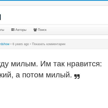
u
аты
Авторы
Поиск
rdshow
•
6 years ago •
Показать комментарии
уду милым. Им так нравится:
кий, а потом милый.