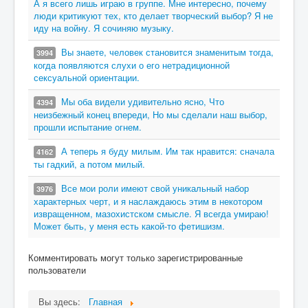
А я всего лишь играю в группе. Мне интересно, почему
люди критикуют тех, кто делает творческий выбор? Я не
иду на войну. Я сочиняю музыку.
Вы знаете, человек становится знаменитым тогда,
3994
когда появляются слухи о его нетрадиционной
сексуальной ориентации.
Мы оба видели удивительно ясно, Что
4394
неизбежный конец впереди, Но мы сделали наш выбор,
прошли испытание огнем.
А теперь я буду милым. Им так нравится: сначала
4162
ты гадкий, а потом милый.
Все мои роли имеют свой уникальный набор
3976
характерных черт, и я наслаждаюсь этим в некотором
извращенном, мазохистском смысле. Я всегда умираю!
Может быть, у меня есть какой-то фетишизм.
Комментировать могут только зарегистрированные
пользователи
Вы здесь:
Главная