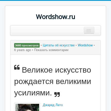
Wordshow.ru
Цитаты
•
Цитаты об искусстве
•
Wordshow
•
3680 просмотров
Популярные цитаты
6 years ago •
Показать комментарии
Авторы
Великое искусство
Поиск
рождается великими
усилиями.
Джаред Лето