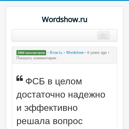
Wordshow.ru
Цитаты
•
Власть
•
Wordshow
•
6 years ago •
3394 просмотров
Популярные цитаты
Показать комментарии
Авторы
ФСБ в целом
Поиск
достаточно надежно
и эффективно
решала вопрос