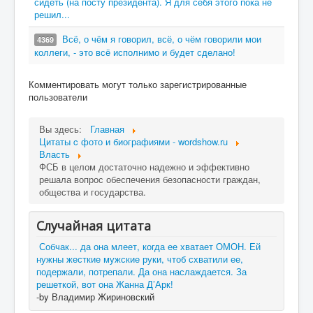
сидеть (на посту президента). Я для себя этого пока не
решил...
Всё, о чём я говорил, всё, о чём говорили мои
4369
коллеги, - это всё исполнимо и будет сделано!
Комментировать могут только зарегистрированные
пользователи
Вы здесь:
Главная
Цитаты c фото и биографиями - wordshow.ru
Власть
ФСБ в целом достаточно надежно и эффективно
решала вопрос обеспечения безопасности граждан,
общества и государства.
Случайная цитата
Собчак... да она млеет, когда ее хватает ОМОН. Ей
нужны жесткие мужские руки, чтоб схватили ее,
подержали, потрепали. Да она наслаждается. За
решеткой, вот она Жанна Д’Арк!
-by Владимир Жириновский