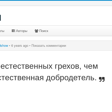
u
аты
Авторы
Поиск
dshow
•
6 years ago •
Показать комментарии
естественных грехов, чем
стественная добродетель.