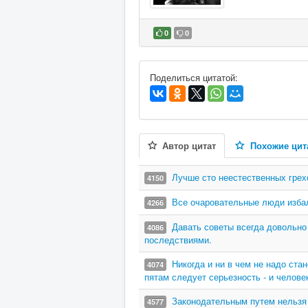
0
0
В избранное
Поделиться цитатой:
Автор цитат
Похожие цит
Лучше сто неестественных грех
4150
Все очаровательные люди избал
4266
Давать советы всегда довольно 
4086
последствиями.
Никогда и ни в чем не надо стан
4074
пятам следует серьезность - и челове
Законодательным путем нельзя 
4577