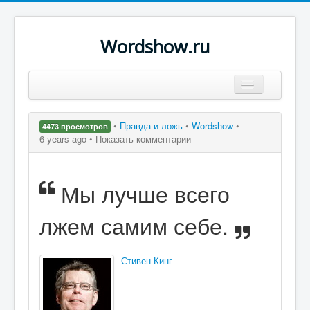
Wordshow.ru
Цитаты
•
Правда и ложь
•
Wordshow
•
4473 просмотров
Популярные цитаты
6 years ago •
Показать комментарии
Авторы
Мы лучше всего
Поиск
лжем самим себе.
Стивен Кинг