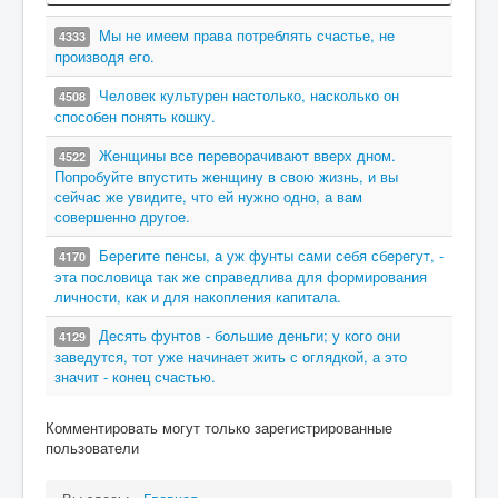
Мы не имеем права потреблять счастье, не
4333
производя его.
Человек культурен настолько, насколько он
4508
способен понять кошку.
Женщины все переворачивают вверх дном.
4522
Попробуйте впустить женщину в свою жизнь, и вы
сейчас же увидите, что ей нужно одно, а вам
совершенно другое.
Берегите пенсы, а уж фунты сами себя сберегут, -
4170
эта пословица так же справедлива для формирования
личности, как и для накопления капитала.
Десять фунтов - большие деньги; у кого они
4129
заведутся, тот уже начинает жить с оглядкой, а это
значит - конец счастью.
Комментировать могут только зарегистрированные
пользователи