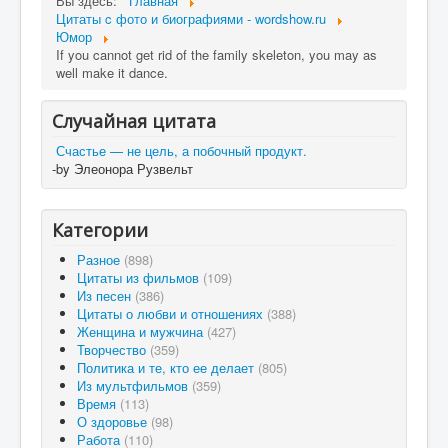
Вы здесь:
Главная
Цитаты c фото и биографиями - wordshow.ru
Юмор
If you cannot get rid of the family skeleton, you may as
well make it dance.
Случайная цитата
Счастье — не цель, а побочный продукт.
-by Элеонора Рузвельт
Категории
Разное
(898)
Цитаты из фильмов
(109)
Из песен
(386)
Цитаты о любви и отношениях
(388)
Женщина и мужчина
(427)
Творчество
(359)
Политика и те, кто ее делает
(805)
Из мультфильмов
(359)
Время
(113)
О здоровье
(98)
Работа
(110)