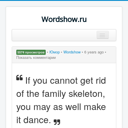
Wordshow.ru
Цитаты
•
Юмор
•
Wordshow
•
6 years ago •
5574 просмотров
Популярные цитаты
Показать комментарии
Авторы
If you cannot get rid
Поиск
of the family skeleton,
you may as well make
it dance.