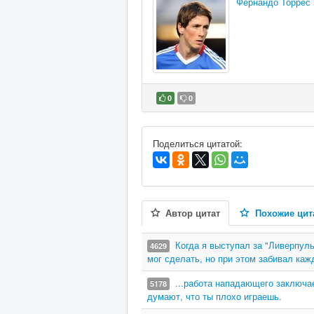
Фернандо Торрес
0
0
В избранное
Поделиться цитатой:
Автор цитат
Похожие цит
Когда я выступал за "Ливерпуль
4629
мог сделать, но при этом забивал кажд
...работа нападающего заключае
5178
думают, что ты плохо играешь.