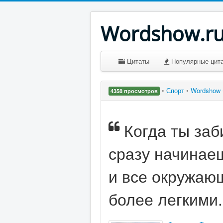
Wordshow.r
Цитаты
Популярные цит
•
Спорт
•
Wordshow
4358 просмотров
Когда ты заб
сразу начинае
и все окружаю
более легкими.