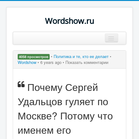
Wordshow.ru
Цитаты
•
Политика и те, кто ее делает
•
4058 просмотров
Популярные цитаты
Wordshow
•
6 years ago •
Показать комментарии
Авторы
Почему Сергей
Поиск
Удальцов гуляет по
Москве? Потому что
именем его