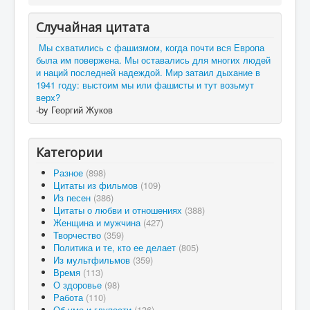
Случайная цитата
Мы схватились с фашизмом, когда почти вся Европа
была им повержена. Мы оставались для многих людей
и наций последней надеждой. Мир затаил дыхание в
1941 году: выстоим мы или фашисты и тут возьмут
верх?
-by Георгий Жуков
Категории
Разное
(898)
Цитаты из фильмов
(109)
Из песен
(386)
Цитаты о любви и отношениях
(388)
Женщина и мужчина
(427)
Творчество
(359)
Политика и те, кто ее делает
(805)
Из мультфильмов
(359)
Время
(113)
О здоровье
(98)
Работа
(110)
Об уме и глупости
(136)