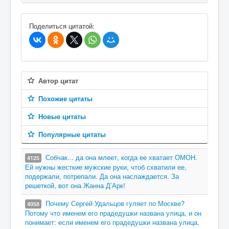
В избранное
Поделиться цитатой:
Автор цитат
Похожие цитаты
Новые цитаты
Популярные цитаты
Собчак... да она млеет, когда ее хватает ОМОН.
4125
Ей нужны жесткие мужские руки, чтоб схватили ее,
подержали, потрепали. Да она наслаждается. За
решеткой, вот она Жанна Д’Арк!
Почему Сергей Удальцов гуляет по Москве?
4058
Потому что именем его прадедушки названа улица, и он
понимает: если именем его прадедушки названа улица,