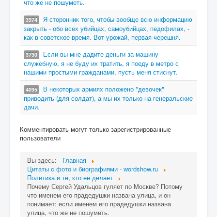
что же не пошуметь.
Я сторонник того, чтобы вообще всю информацию
3974
закрыть - обо всех убийцах, самоубийцах, педофилах, -
как в советское время. Вот урожай, первая черешня.
Если вы мне дадите деньги за машину
3730
служебную, я не буду их тратить, я поеду в метро с
нашими простыми гражданами, пусть меня стиснут.
В некоторых армиях положено "девочек"
4095
приводить (для солдат), а мы их только на генеральские
дачи.
Комментировать могут только зарегистрированные
пользователи
Вы здесь:
Главная
Цитаты c фото и биографиями - wordshow.ru
Политика и те, кто ее делает
Почему Сергей Удальцов гуляет по Москве? Потому
что именем его прадедушки названа улица, и он
понимает: если именем его прадедушки названа
улица, что же не пошуметь.