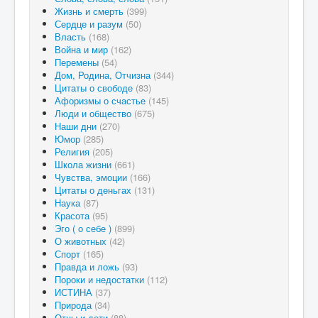
Жизнь и смерть
(399)
Сердце и разум
(50)
Власть
(168)
Война и мир
(162)
Перемены
(54)
Дом, Родина, Отчизна
(344)
Цитаты о свободе
(83)
Афоризмы о счастье
(145)
Люди и общество
(675)
Наши дни
(270)
Юмор
(285)
Религия
(205)
Школа жизни
(661)
Чувства, эмоции
(166)
Цитаты о деньгах
(131)
Наука
(87)
Красота
(95)
Эго ( о себе )
(899)
О животных
(42)
Спорт
(165)
Правда и ложь
(93)
Пороки и недостатки
(112)
ИСТИНА
(37)
Природа
(34)
Отцы и дети
(88)