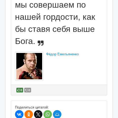
мы совершаем по
нашей гордости, как
бы ставя себя выше
Бога.
Фёдор Емельяненко
0
0
В избранное
Поделиться цитатой: