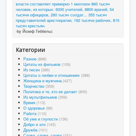
власти составляет примерно 1 миллион 860 тысяч
человек, из которых: 6000 учителей, 8800 врачей, 54
тысячи офицеров, 260 тысяч солдат... 355 тысяч
представителей аристократии, 192 тысячи рабочих, 815
тысяч крестьян.
-by Йозеф Геббельс
Категории
Разное
(898)
Цитаты из фильмов
(109)
Из песен
(386)
Цитаты о любви и отношениях
(388)
Женщина и мужчина
(427)
Творчество
(359)
Политика и те, кто ее делает
(805)
Из мультфильмов
(359)
Время
(113)
О здоровье
(98)
Работа
(110)
Об уме и глупости
(136)
Добро и зло
(143)
Дружба
(101)
Слова, слова, слова
(151)