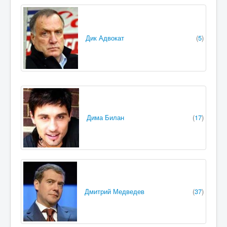
Дик Адвокат
(
5
)
Дима Билан
(
17
)
Дмитрий Медведев
(
37
)