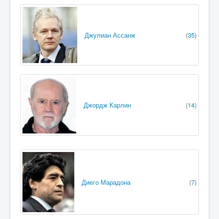
Джулиан Ассанж
(
35
)
Джордж Карлин
(
14
)
Диего Марадона
(
7
)