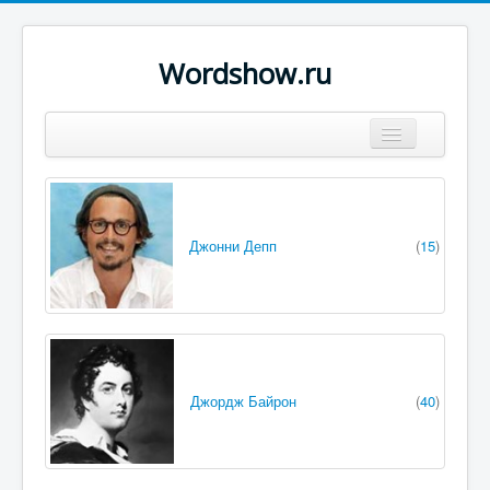
Wordshow.ru
Цитаты
Популярные цитаты
Джонни Депп
(
15
)
Авторы
Поиск
Джордж Байрон
(
40
)