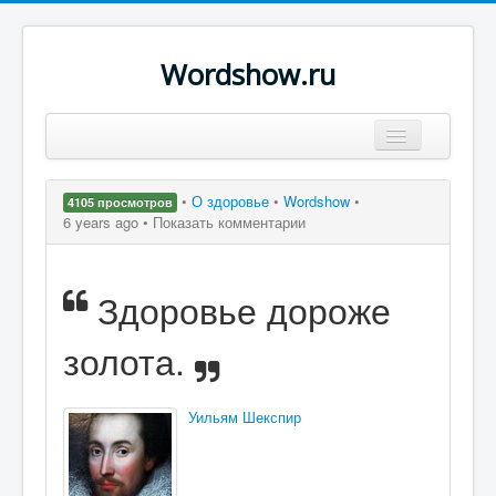
Wordshow.ru
Цитаты
•
О здоровье
•
Wordshow
•
4105 просмотров
Популярные цитаты
6 years ago •
Показать комментарии
Авторы
Здоровье дороже
Поиск
золота.
Уильям Шекспир