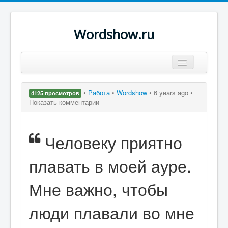
Wordshow.ru
Цитаты
•
Работа
•
Wordshow
•
6 years ago •
4125 просмотров
Популярные цитаты
Показать комментарии
Авторы
Человеку приятно
Поиск
плавать в моей ауре.
Мне важно, чтобы
люди плавали во мне