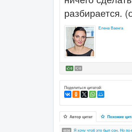
разбирается. (о
Елена Ваенга
0
0
В избранное
Поделиться цитатой:
Автор цитат
Похожие цит
Я хочу чтоб это был сон, Но по
4838