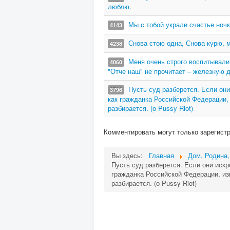
люблю.
Мы с тобой украли счастье ноч
4143
Снова стою одна, Снова курю, м
4238
Меня очень строго воспитывали,
4060
"Отче наш" не прочитает – железную д
Пусть суд разберется. Если они
3796
как гражданка Российской Федерации, 
разбирается. (о Pussy Riot)
Комментировать могут только зарегист
Вы здесь:
Главная
Дом, Родина,
Пусть суд разберется. Если они искр
гражданка Российской Федерации, изв
разбирается. (о Pussy Riot)