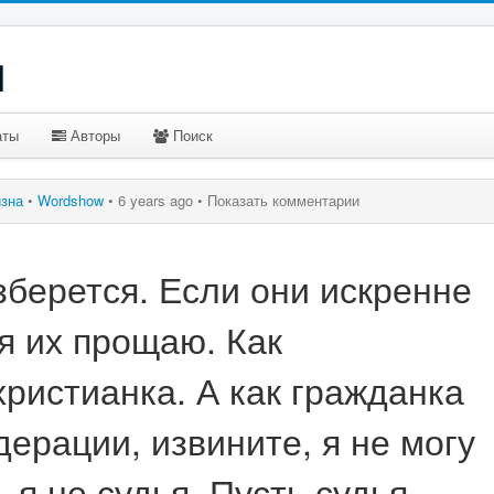
u
аты
Авторы
Поиск
изна
•
Wordshow
•
6 years ago •
Показать комментарии
зберется. Если они искренне
я их прощаю. Как
ристианка. А как гражданка
ерации, извините, я не могу
, я не судья. Пусть судья