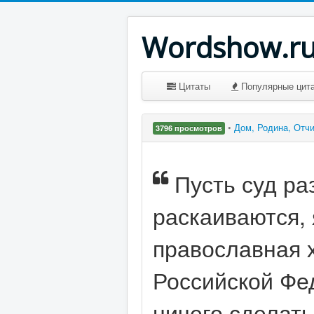
Wordshow.r
Цитаты
Популярные цит
•
Дом, Родина, Отч
3796 просмотров
Пусть суд ра
раскаиваются, 
православная х
Российской Фед
ничего сделать