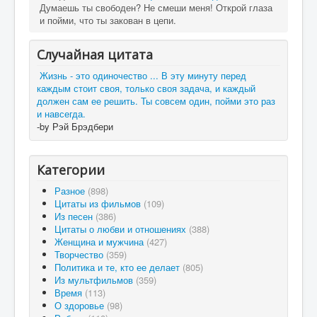
Думаешь ты свободен? Не смеши меня! Открой глаза
и пойми, что ты закован в цепи.
Случайная цитата
Жизнь - это одиночество ... В эту минуту перед
каждым стоит своя, только своя задача, и каждый
должен сам ее решить. Ты совсем один, пойми это раз
и навсегда.
-by Рэй Брэдбери
Категории
Разное
(898)
Цитаты из фильмов
(109)
Из песен
(386)
Цитаты о любви и отношениях
(388)
Женщина и мужчина
(427)
Творчество
(359)
Политика и те, кто ее делает
(805)
Из мультфильмов
(359)
Время
(113)
О здоровье
(98)