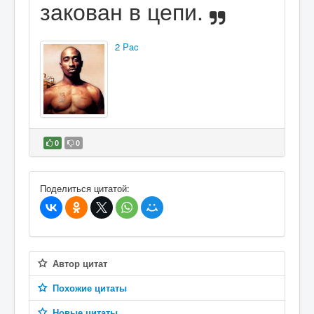
закован в цепи.
2 Pac
0
0
В избранное
Поделиться цитатой:
Автор цитат
Похожие цитаты
Новые цитаты