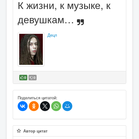
К жизни, к музыке, к
девушкам…
Децл
0
0
В избранное
Поделиться цитатой:
Автор цитат