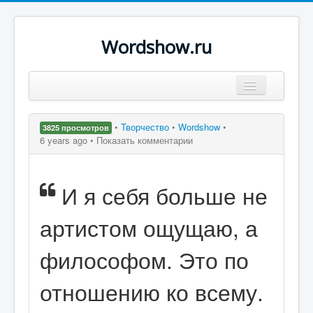
Wordshow.ru
Цитаты
•
Творчество
•
Wordshow
•
3825 просмотров
Популярные цитаты
6 years ago •
Показать комментарии
Авторы
И я себя больше не
Поиск
артистом ощущаю, а
философом. Это по
отношению ко всему.