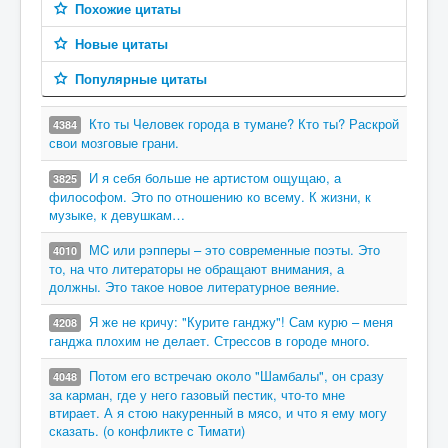
Похожие цитаты
Новые цитаты
Популярные цитаты
Кто ты Человек города в тумане? Кто ты? Раскрой
4384
свои мозговые грани.
И я себя больше не артистом ощущаю, а
3825
философом. Это по отношению ко всему. К жизни, к
музыке, к девушкам…
МC или рэпперы – это современные поэты. Это
4010
то, на что литераторы не обращают внимания, а
должны. Это такое новое литературное веяние.
Я же не кричу: "Курите ганджу"! Сам курю – меня
4208
ганджа плохим не делает. Стрессов в городе много.
Потом его встречаю около "Шамбалы", он сразу
4048
за карман, где у него газовый пестик, что-то мне
втирает. А я стою накуренный в мясо, и что я ему могу
сказать. (о конфликте с Тимати)