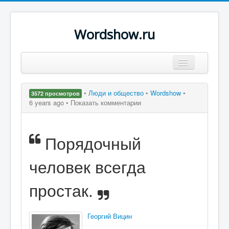
Wordshow.ru
Цитаты
•
Люди и общество
•
Wordshow
•
3572 просмотров
Популярные цитаты
6 years ago •
Показать комментарии
Авторы
Порядочный
Поиск
человек всегда
простак.
Георгий Вицин