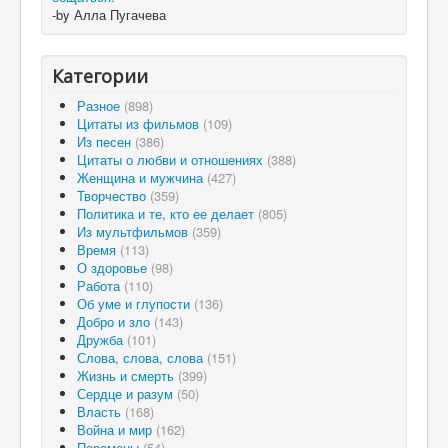
-by Алла Пугачева
Категории
Разное
(898)
Цитаты из фильмов
(109)
Из песен
(386)
Цитаты о любви и отношениях
(388)
Женщина и мужчина
(427)
Творчество
(359)
Политика и те, кто ее делает
(805)
Из мультфильмов
(359)
Время
(113)
О здоровье
(98)
Работа
(110)
Об уме и глупости
(136)
Добро и зло
(143)
Дружба
(101)
Слова, слова, слова
(151)
Жизнь и смерть
(399)
Сердце и разум
(50)
Власть
(168)
Война и мир
(162)
Перемены
(54)