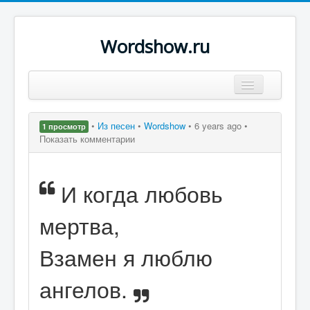
Wordshow.ru
Цитаты
•
Из песен
•
Wordshow
•
6 years ago •
1 просмотр
Популярные цитаты
Показать комментарии
Авторы
И когда любовь
Поиск
мертва,
Взамен я люблю
ангелов.