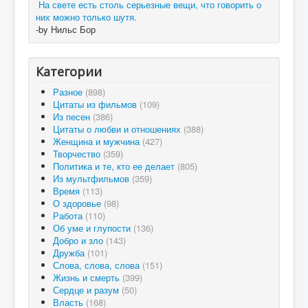
На свете есть столь серьезные вещи, что говорить о
них можно только шутя.
-by Нильс Бор
Категории
Разное
(898)
Цитаты из фильмов
(109)
Из песен
(386)
Цитаты о любви и отношениях
(388)
Женщина и мужчина
(427)
Творчество
(359)
Политика и те, кто ее делает
(805)
Из мультфильмов
(359)
Время
(113)
О здоровье
(98)
Работа
(110)
Об уме и глупости
(136)
Добро и зло
(143)
Дружба
(101)
Слова, слова, слова
(151)
Жизнь и смерть
(399)
Сердце и разум
(50)
Власть
(168)