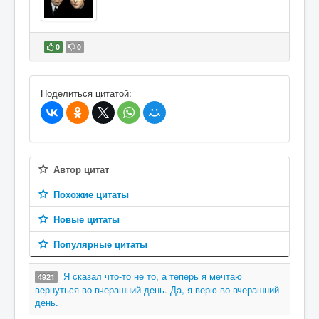
0
0
В избранное
Поделиться цитатой:
Автор цитат
Похожие цитаты
Новые цитаты
Популярные цитаты
Я сказал что-то не то, а теперь я мечтаю
4921
вернуться во вчерашний день. Да, я верю во вчерашний
день.