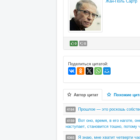
Жан-Поль Сартр
0
0
В избранное
Поделиться цитатой:
Автор цитат
Похожие цит
Прошлое — это роскошь собств
4184
Вот оно, время, в его наготе, 
4159
наступает, становится тошно, потому 
Я знаю, мне хватит четверти ча
4365