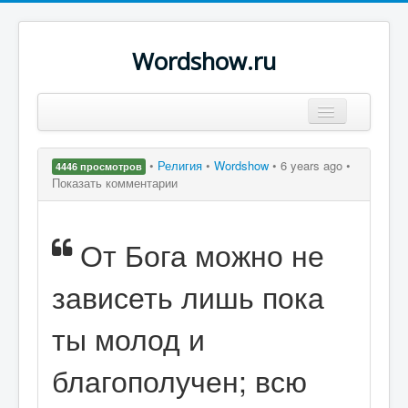
Wordshow.ru
Цитаты
•
Религия
•
Wordshow
•
6 years ago •
4446 просмотров
Популярные цитаты
Показать комментарии
Авторы
От Бога можно не
Поиск
зависеть лишь пока
ты молод и
благополучен; всю