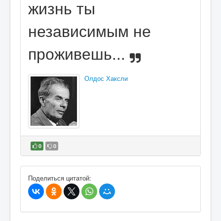
жизнь ты
независимым не
проживешь...
Олдос Хаксли
0
0
В избранное
Поделиться цитатой: