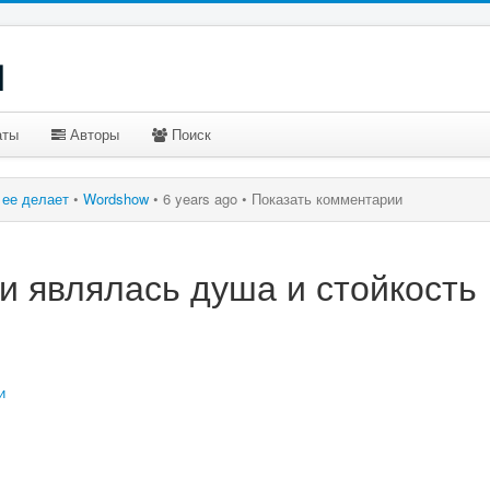
u
аты
Авторы
Поиск
о ее делает
•
Wordshow
•
6 years ago •
Показать комментарии
и являлась душа и стойкость
и