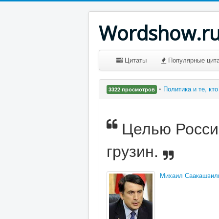
Wordshow.r
Цитаты
Популярные цит
•
Политика и те, кт
3322 просмотров
Целью Росси
грузин.
Михаил Саакашвил