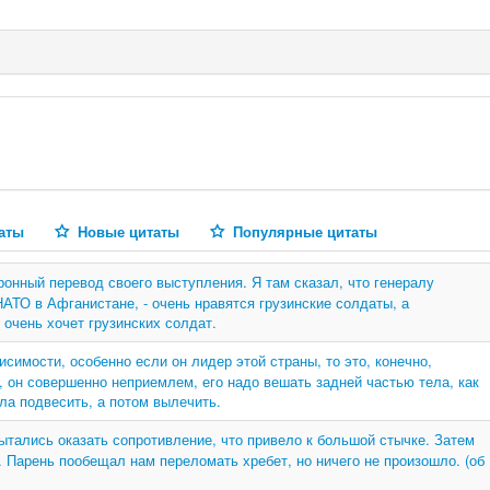
аты
Новые цитаты
Популярные цитаты
онный перевод своего выступления. Я там сказал, что генералу
ТО в Афганистане, - очень нравятся грузинские солдаты, а
 очень хочет грузинских солдат.
исимости, особенно если он лидер этой страны, то это, конечно,
, он совершенно неприемлем, его надо вешать задней частью тела, как
ла подвесить, а потом вылечить.
ытались оказать сопротивление, что привело к большой стычке. Затем
. Парень пообещал нам переломать хребет, но ничего не произошло. (об