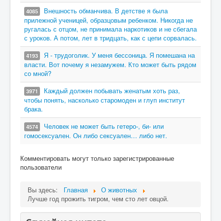
Внешность обманчива. В детстве я была
4085
прилежной ученицей, образцовым ребенком. Никогда не
ругалась с отцом, не принимала наркотиков и не сбегала
с уроков. А потом, лет в тридцать, как с цепи сорвалась.
Я - трудоголик. У меня бессоница. Я помешана на
4193
власти. Вот почему я незамужем. Кто может быть рядом
со мной?
Каждый должен побывать женатым хоть раз,
3971
чтобы понять, насколько старомоден и глуп институт
брака.
Человек не может быть гетеро-, би- или
4574
гомосексуален. Он либо сексуален… либо нет.
Комментировать могут только зарегистрированные
пользователи
Вы здесь:
Главная
О животных
Лучше год прожить тигром, чем сто лет овцой.