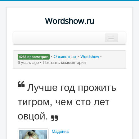
Wordshow.ru
Цитаты
•
О животных
•
Wordshow
•
4283 просмотров
Популярные цитаты
6 years ago •
Показать комментарии
Авторы
Лучше год прожить
Поиск
тигром, чем сто лет
овцой.
Мадонна