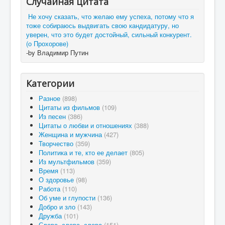
Случайная цитата
Не хочу сказать, что желаю ему успеха, потому что я
тоже собираюсь выдвигать свою кандидатуру, но
уверен, что это будет достойный, сильный конкурент.
(о Прохорове)
-by Владимир Путин
Категории
Разное
(898)
Цитаты из фильмов
(109)
Из песен
(386)
Цитаты о любви и отношениях
(388)
Женщина и мужчина
(427)
Творчество
(359)
Политика и те, кто ее делает
(805)
Из мультфильмов
(359)
Время
(113)
О здоровье
(98)
Работа
(110)
Об уме и глупости
(136)
Добро и зло
(143)
Дружба
(101)
Слова, слова, слова
(151)