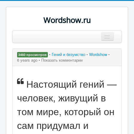
Wordshow.ru
Цитаты
•
Гений и безумство
•
Wordshow
•
3460 просмотров
Популярные цитаты
6 years ago •
Показать комментарии
Авторы
Настоящий гений —
Поиск
человек, живущий в
том мире, который он
сам придумал и