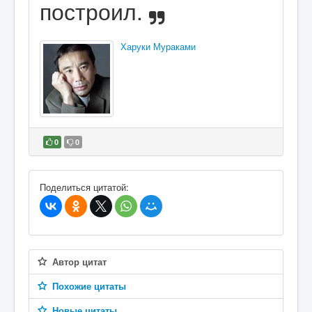
построил.
Харуки Мураками
0
0
В избранное
Поделиться цитатой:
Автор цитат
Похожие цитаты
Новые цитаты